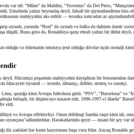
simvolu var idi: “Milan” da Maldini, “Yuventus” da Del Piero, “Mançest
ü. Etirafında yalnız heyranlıq deyil, fəlsəfi bir qiymətləndirmə hiss o
estetikasının mahiyyətini əks etdirir — texnika nəticədən az qiymətləndir
arşı oynadı, yanında “Real” da oynadı və bəlkə də dahinin dəmir sxemlə
düşdü. Buna görə də, Ronaldoya qarşı etirafı yalnız bir iltifat deyil, o
ət olduğu və ötürmənin intuisiya jesti olduğu dövrlər üçün nostalji ki
mendir
k deyil. Hücumçu peşəsinin mahiyyətini dəyişdirən bir fenomendən danı
la biləcəyini öyrəndi — texniki, idmançı, dribler, strateq və sənətçi.
ima, qasırğa kimi Avropa futboluna girdi. “PSV”, “Barselona” və “İnter”
bıqla birləşdi, bir düşüncəyə nəzarət etdi. 1996-1997-ci illərdə” Bar
hv etdi.
yü və Avropa effektivliyi. Onun driblinqi Samba rəqsi kimi idi, onun sars
kanın oyunçusu”adlandırdılar. Hərəkətlərində qeyri — insani bir şey var 
dığı diz zədələri hər kəsin karyerasını başa vura bilər. Ancaq Ronaldo 