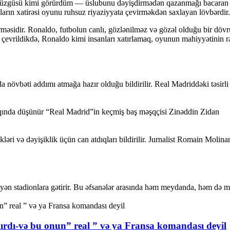
güsü kimi görürdüm — üslubunu dəyişdirmədən qazanmağı bacaran bir s
uların xatirəsi oyunu ruhsuz riyaziyyata çevirməkdən saxlayan lövbərdir.
ndirməsidir. Ronaldo, futbolun canlı, gözlənilməz və gözəl olduğu bir dö
ə çevrildikdə, Ronaldo kimi insanları xatırlamaq, oyunun mahiyyətinin 
 növbəti addımı atmağa hazır olduğu bildirilir. Real Madriddəki təsirli 
qqında düşünür “Real Madrid”in keçmiş baş məşqçisi Zinəddin Zidan
əri və dəyişiklik üçün can atdıqları bildirilir. Jurnalist Romain Molina
 istəyən stadionlara gətirir. Bu əfsanələr arasında həm meydanda, həm d
ırdı-və bu onun” real ” və ya Fransa komandası deyil