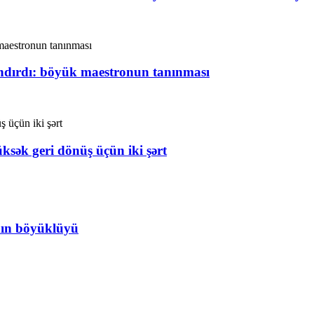
dırdı: böyük maestronun tanınması
sək geri dönüş üçün iki şərt
nın böyüklüyü