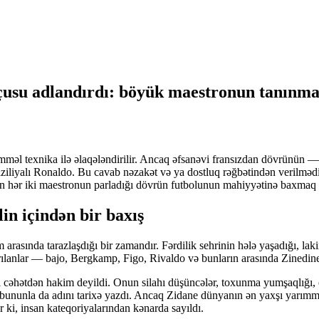
usu adlandırdı: böyük maestronun tanınma
məl texnika ilə əlaqələndirilir. Ancaq əfsanəvi fransızdan dövrünün — 
iliyalı Ronaldo. Bu cavab nəzakət və ya dostluq rəğbətindən verilmədi
 hər iki maestronun parladığı dövrün futbolunun mahiyyətinə baxmaq 
in içindən bir baxış
asında tarazlaşdığı bir zamandır. Fərdilik sehrinin hələ yaşadığı, lakin
ılanlar — bajo, Bergkamp, Figo, Rivaldo və bunların arasında Zinedine
ziki cəhətdən hakim deyildi. Onun silahı düşüncələr, toxunma yumşaqlığı,
 bununla da adını tarixə yazdı. Ancaq Zidane dünyanın ən yaxşı yarımmü
r ki, insan kateqoriyalarından kənarda sayıldı.