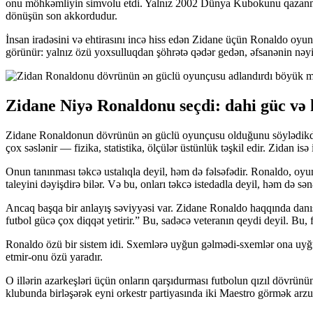
onu möhkəmliyin simvolu etdi. Yalnız 2002 Dünya Kubokunu qazanmadı, 
dönüşün son akkordudur.
İnsan iradəsini və ehtirasını incə hiss edən Zidane üçün Ronaldo oyu
görünür: yalnız özü yoxsulluqdan şöhrətə qədər gedən, əfsanənin nəyi
Zidane Niyə Ronaldonu seçdi: dahi güc və 
Zidane Ronaldonun dövrünün ən güclü oyunçusu olduğunu söylədikdə, b
çox səslənir — fizika, statistika, ölçülər üstünlük təşkil edir. Zidan
Onun tanınması təkcə ustalıqla deyil, həm də fəlsəfədir. Ronaldo, oyu
taleyini dəyişdirə bilər. Və bu, onları təkcə istedadla deyil, həm də sə
Ancaq başqa bir anlayış səviyyəsi var. Zidane Ronaldo haqqında danı
futbol gücə çox diqqət yetirir.” Bu, sadəcə veteranın qeydi deyil. Bu, f
Ronaldo özü bir sistem idi. Sxemlərə uyğun gəlmədi-sxemlər ona uyğun
etmir-onu özü yaradır.
O illərin azarkeşləri üçün onların qarşıdurması futbolun qızıl dövrünün
klubunda birləşərək eyni orkestr partiyasında iki Maestro görmək arzus