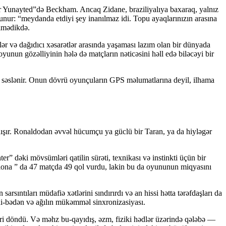
er Yunayted”də Beckham. Ancaq Zidane, braziliyalıya baxaraq, yalnız
lunur: “meydanda etdiyi şey inanılmaz idi. Topu ayaqlarınızın arasına
ilmədikdə.
r və dağıdıcı xəsarətlər arasında yaşaması lazım olan bir dünyada
yunun gözəlliyinin hələ də matçların nəticəsini həll edə biləcəyi bir
mi səslənir. Onun dövrü oyunçuların GPS məlumatlarına deyil, ilhama
şır. Ronaldodan əvvəl hücumçu ya güclü bir Taran, ya da hiyləgər
 dəki mövsümləri qatilin sürəti, texnikası və instinkti üçün bir
selona ” da 47 matçda 49 qol vurdu, lakin bu da oyununun miqyasını
ıntıları müdafiə xətlərini sındırırdı və an hissi hətta tərəfdaşları da
idi-bədən və ağılın mükəmməl sinxronizasiyası.
geri döndü. Və məhz bu-qayıdış, əzm, fiziki hədlər üzərində qələbə —