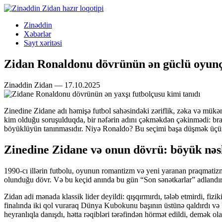
Zinəddin
Xəbərlər
Sayt xəritəsi
Zidan Ronaldonu dövrünün ən güclü oyunç
Zinəddin Zidan — 17.10.2025
Zinedine Zidane adı həmişə futbol sahəsindəki zəriflik, zəka və mükəm
kim olduğu soruşulduqda, bir nəfərin adını çəkməkdən çəkinmədi: braz
böyüklüyün tanınmasıdır. Niyə Ronaldo? Bu seçimi başa düşmək üçün
Zinedine Zidane və onun dövrü: böyük nəsl
1990-cı illərin futbolu, oyunun romantizm və yeni yaranan praqmatizm ar
olunduğu dövr. Və bu keçid anında bu gün “Son sənətkarlar” adlandır
Zidan adi mənada klassik lider deyildi: qışqırmırdı, tələb etmirdi, fi
finalında iki qol vuraraq Dünya Kubokunu başının üstünə qaldırdı və
heyranlıqla danışdı, hətta rəqibləri tərəfindən hörmət edildi, demək ola