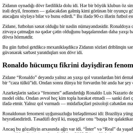
Zidanın oynadığı dövr fərdiliklə dolu idi. Hər bir böyük klubun öz 
irəli deyil, fenomen — gələcəkdən gəlmiş kimi görünən bir oyunçu görd
atacağını söyləyə bilər və bunu edirdi.” Bu ifadə 90-cı illərin futbol 
Zidane, futbolun sənət olduğu bir nəslin nümayəndəsidir. Ronaldoya q
zirvəyə çatmağın nə qədər çətin olduğunu başqalarından daha yaxşı başa 
dövrə hörmətdir.
Bu gün futbol getdikcə mexanikləşdikcə Zidanın sözləri driblinqin sən
güvənərək sərbəst yaratdıqları son dövr idi.
Ronaldo hücumçu fikrini dəyişdirən feno
Zidane “Ronaldo” deyəndə yalnız ən yaxşı qol vuranlardan biri demə
bir “cəza tülkü”idi. Ondan sonra dünya bir forvardın bir anda hər şey o
Azarkeşlərin sadəcə “fenomen” adlandırdığı Ronaldo Luis Nazario de L
model oldu. Ondan əvvəl heç kim topla hərəkət etmədi — sanki dəri qa
ifadə etmir. Yalnız qol vurmadı — müdafiəçiləri psixoloji cəhətdən mə
Ronaldonun fenomeni uyğunsuzluğu birləşdirməsi idi: Braziliya yüngüllü
heyrətləndirirdi. Təsadüfi deyil ki, məşqçilər onu “başqa bir qalakti
Ancaq bu gözəlliyin arxasında ağrı var idi. “İnter” və “Real” da yaşa