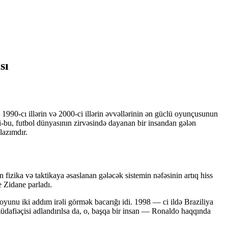
sı
1990-cı illərin və 2000-ci illərin əvvəllərinin ən güclü oyunçusunun
-bu, futbol dünyasının zirvəsində dayanan bir insandan gələn
lazımdır.
 fizika və taktikaya əsaslanan gələcək sistemin nəfəsinin artıq hiss
 Zidane parladı.
 oyunu iki addım irəli görmək bacarığı idi. 1998 — ci ildə Braziliya
dafiəçisi adlandırılsa da, o, başqa bir insan — Ronaldo haqqında