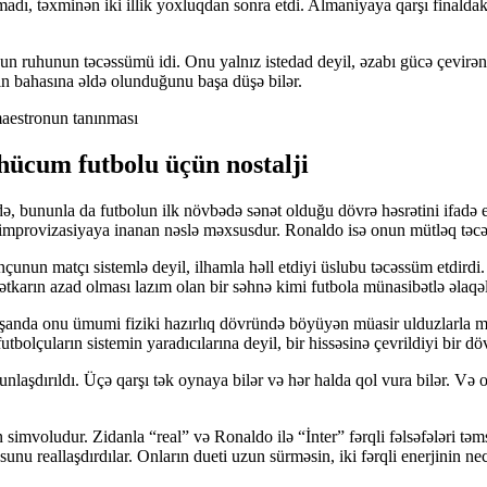
təxminən iki illik yoxluqdan sonra etdi. Almaniyaya qarşı finaldakı ik
nun ruhunun təcəssümü idi. Onu yalnız istedad deyil, əzabı gücə çevirə
n bahasına əldə olunduğunu başa düşə bilər.
hücum futbolu üçün nostalji
ununla da futbolun ilk növbədə sənət olduğu dövrə həsrətini ifadə edi
 isə improvizasiyaya inanan nəslə məxsusdur. Ronaldo isə onun mütləq təc
nçunun matçı sistemlə deyil, ilhamla həll etdiyi üslubu təcəssüm etdird
nətkarın azad olması lazım olan bir səhnə kimi futbola münasibətlə əlaqəl
şanda onu ümumi fiziki hazırlıq dövründə böyüyən müasir ulduzlarla mü
utbolçuların sistemin yaradıcılarına deyil, bir hissəsinə çevrildiyi bir 
laşdırıldı. Üçə qarşı tək oynaya bilər və hər halda qol vura bilər. Və
 simvoludur. Zidanla “real” və Ronaldo ilə “İnter” fərqli fəlsəfələri təm
unu reallaşdırdılar. Onların dueti uzun sürməsin, iki fərqli enerjinin 