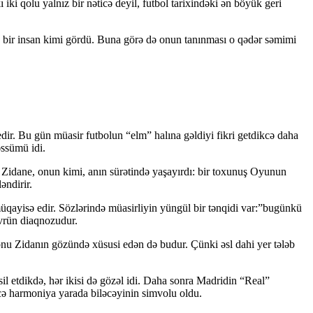
i qolu yalnız bir nəticə deyil, futbol tarixindəki ən böyük geri
n bir insan kimi gördü. Buna görə də onun tanınması o qədər səmimi
r. Bu gün müasir futbolun “elm” halına gəldiyi fikri getdikcə daha
əssümü idi.
i. Zidane, onun kimi, anın sürətində yaşayırdı: bir toxunuş Oyunun
əndirir.
qayisə edir. Sözlərində müasirliyin yüngül bir tənqidi var:”bugünkü
dövrün diaqnozudur.
 onu Zidanın gözündə xüsusi edən də budur. Çünki əsl dahi yer tələb
sil etdikdə, hər ikisi də gözəl idi. Daha sonra Madridin “Real”
necə harmoniya yarada biləcəyinin simvolu oldu.