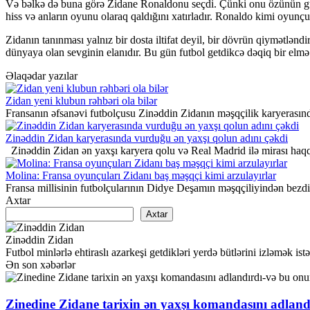
Və bəlkə də buna görə Zidane Ronaldonu seçdi. Çünki onu özünün güz
hiss və anların oyunu olaraq qaldığını xatırladır. Ronaldo kimi oyunç
Zidanın tanınması yalnız bir dosta iltifat deyil, bir dövrün qiymətlə
dünyaya olan sevginin elanıdır. Bu gün futbol getdikcə dəqiq bir elm
Əlaqədar yazılar
Zidan yeni klubun rəhbəri ola bilər
Fransanın əfsanəvi futbolçusu Zinəddin Zidanın məşqçilik karyerasında
Zinəddin Zidan karyerasında vurduğu ən yaxşı qolun adını çəkdi
Zinəddin Zidan ən yaxşı karyera qolu və Real Madrid ilə mirası ha
Molina: Fransa oyunçuları Zidanı baş məşqçi kimi arzulayırlar
Fransa millisinin futbolçularının Didye Deşamın məşqçiliyindən bezdikl
Axtar
Axtar
Zinəddin Zidan
Futbol minlərlə ehtiraslı azarkeşi getdikləri yerdə bütlərini izləmək
Ən son xəbərlər
Zinedine Zidane tarixin ən yaxşı komandasını adland