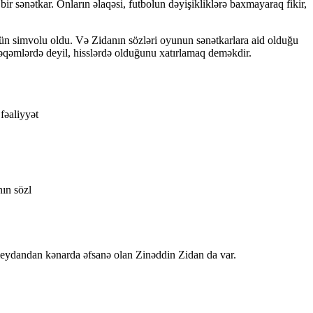
ənətkar. Onların əlaqəsi, futbolun dəyişikliklərə baxmayaraq fikir,
vrün simvolu oldu. Və Zidanın sözləri oyunun sənətkarlara aid olduğu
rəqəmlərdə deyil, hisslərdə olduğunu xatırlamaq deməkdir.
fəaliyyət
nın sözl
ə meydandan kənarda əfsanə olan Zinəddin Zidan da var.