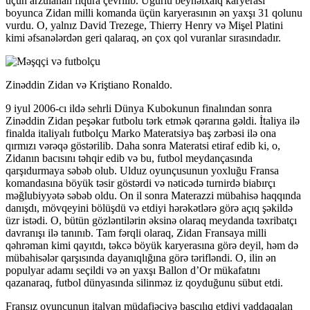
üçün arzulanan fiqura çevrilib. Uğurlu beynəlxalq karyerası
boyunca Zidan milli komanda üçün karyerasının ən yaxşı 31 qolunu
vurdu. O, yalnız David Trezege, Thierry Henry və Mişel Platini
kimi əfsanələrdən geri qalaraq, ən çox qol vuranlar sırasındadır.
Zinəddin Zidan və Kriştiano Ronaldo.
9 iyul 2006-cı ildə sehrli Dünya Kubokunun finalından sonra
Zinəddin Zidan peşəkar futbolu tərk etmək qərarına gəldi. İtaliya ilə
finalda italiyalı futbolçu Marko Materatsiyə baş zərbəsi ilə ona
qırmızı vərəqə göstərilib. Daha sonra Materatsi etiraf edib ki, o,
Zidanın bacısını təhqir edib və bu, futbol meydançasında
qarşıdurmaya səbəb olub. Ulduz oyunçusunun yoxluğu Fransa
komandasına böyük təsir göstərdi və nəticədə turnirdə biabırçı
məğlubiyyətə səbəb oldu. On il sonra Materazzi mübahisə haqqında
danışdı, mövqeyini bölüşdü və etdiyi hərəkətlərə görə açıq şəkildə
üzr istədi. O, bütün gözləntilərin əksinə olaraq meydanda təxribatçı
davranışı ilə tanınıb. Tam fərqli olaraq, Zidan Fransaya milli
qəhrəman kimi qayıtdı, təkcə böyük karyerasına görə deyil, həm də
mübahisələr qarşısında dayanıqlığına görə tərifləndi. O, ilin ən
populyar adamı seçildi və ən yaxşı Ballon d’Or mükafatını
qazanaraq, futbol dünyasında silinməz iz qoyduğunu sübut etdi.
Fransız oyunçunun italyan müdafiəçiyə başçılıq etdiyi yaddaqalan