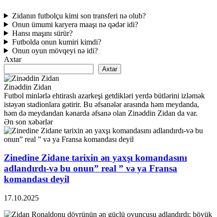
Zidanın futbolçu kimi son transferi nə olub?
Onun ümumi karyera maaşı nə qədər idi?
Hansı maşını sürür?
Futbolda onun kumiri kimdi?
Onun oyun mövqeyi nə idi?
Axtar
Axtar
Zinəddin Zidan
Futbol minlərlə ehtiraslı azarkeşi getdikləri yerdə bütlərini izləmək
istəyən stadionlara gətirir. Bu əfsanələr arasında həm meydanda,
həm də meydandan kənarda əfsanə olan Zinəddin Zidan da var.
Ən son xəbərlər
Zinedine Zidane tarixin ən yaxşı komandasını
adlandırdı-və bu onun” real ” və ya Fransa
komandası deyil
17.10.2025