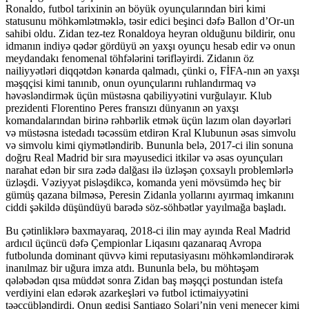
Ronaldo, futbol tarixinin ən böyük oyunçularından biri kimi
statusunu möhkəmlətməklə, təsir edici beşinci dəfə Ballon d’Or-un
sahibi oldu. Zidan tez-tez Ronaldoya heyran olduğunu bildirir, onu
idmanın indiyə qədər gördüyü ən yaxşı oyunçu hesab edir və onun
meydandakı fenomenal töhfələrini tərifləyirdi. Zidanın öz
nailiyyətləri diqqətdən kənarda qalmadı, çünki o, FİFA-nın ən yaxşı
məşqçisi kimi tanınıb, onun oyunçularını ruhlandırmaq və
həvəsləndirmək üçün müstəsna qabiliyyətini vurğulayır. Klub
prezidenti Florentino Peres fransızı dünyanın ən yaxşı
komandalarından birinə rəhbərlik etmək üçün lazım olan dəyərləri
və müstəsna istedadı təcəssüm etdirən Kral Klubunun əsas simvolu
və simvolu kimi qiymətləndirib. Bununla belə, 2017-ci ilin sonuna
doğru Real Madrid bir sıra məyusedici itkilər və əsas oyunçuları
narahat edən bir sıra zədə dalğası ilə üzləşən çoxsaylı problemlərlə
üzləşdi. Vəziyyət pisləşdikcə, komanda yeni mövsümdə heç bir
gümüş qazana bilməsə, Peresin Zidanla yollarını ayırmaq imkanını
ciddi şəkildə düşündüyü barədə söz-söhbətlər yayılmağa başladı.
Bu çətinliklərə baxmayaraq, 2018-ci ilin may ayında Real Madrid
ardıcıl üçüncü dəfə Çempionlar Liqasını qazanaraq Avropa
futbolunda dominant qüvvə kimi reputasiyasını möhkəmləndirərək
inanılmaz bir uğura imza atdı. Bununla belə, bu möhtəşəm
qələbədən qısa müddət sonra Zidan baş məşqçi postundan istefa
verdiyini elan edərək azarkeşləri və futbol ictimaiyyətini
təəccübləndirdi. Onun gedişi Santiago Solari’nin yeni menecer kimi