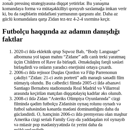
zonalı pressinq strategiyasına diqqət yetirirlər. Bu yanaşma
komandaya forma və mütəşəkkilliyi qoruyub saxlamağa imkan verir
ki, bu da rəqiblərin müdafiəni yarmasının qarşısını alır. Daha az
güclü komandalara qarşı Zidan tez-tez 4-2-4 sxeminə keçir.
Futbolçu haqqında az adamın danışdığı
faktlar
2020-ci ildə eklektik qrup Sqwoz Bab, “Body Language”
albomuna yol tapan mahnı “Zidane” adlı canlı treki yaratmaq
üçün Children of Rave ilə birləşdi. Əməkdaşlıq fərqli səsləri
birləşdirdi və onların yaradıcı enerjisini ortaya çıxardı.
2006-cı ildə rejissor Duqlas Qordon və Filip Parrenonun
çəkdiyi “Zidan: 21-ci əsrin portreti” adlı maraqlı sənədli film
nümayiş olundu. Bu cəlbedici filmdə 2005-ci ildə əfsanəvi
Santiago Bernabeu stadionunda Real Madrid və Villarreal
arasında keçirilən matçdan diqqətəlayiq kadrlar əks olunub.
2008-ci ildə Zidan “Asteriks Olimpiya Oyunlarında” cizgi
filmində qədim futbolçu Zidanisin oynaq rolunu oynadı və
futbol sahəsindən kənarda mədəni dominantlığını daha da
gücləndirdi. O, həmçinin 2006-cı ildə premyerası olan məşhur
Amerika cizgi serialı Family Guy-da yaddaqalan rol oynayıb
və müasir pop mədəniyyətində öz yerini daha da
möhkəmləndirib.