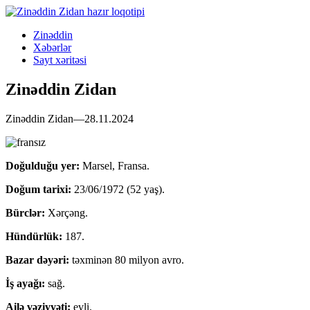
Zinəddin
Xəbərlər
Sayt xəritəsi
Zinəddin Zidan
Zinəddin Zidan—28.11.2024
Doğulduğu yer:
Marsel, Fransa.
Doğum tarixi:
23/06/1972 (52 yaş).
Bürclər:
Xərçəng.
Hündürlük:
187.
Bazar dəyəri:
təxminən 80 milyon avro.
İş ayağı:
sağ.
Ailə vəziyyəti:
evli.