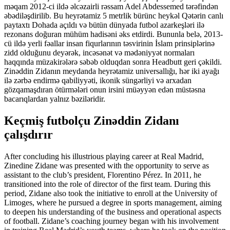
məqam 2012-ci ildə əlcəzairli rəssam Adel Abdessemed tərəfindən
əbədiləşdirilib. Bu heyrətamiz 5 metrlik bürünc heykəl Qətərin canlı
paytaxtı Dohada açıldı və bütün dünyada futbol azarkeşləri ilə
rezonans doğuran mühüm hadisəni əks etdirdi. Bununla belə, 2013-
cü ildə yerli fəallar insan fiqurlarının təsvirinin İslam prinsiplərinə
zidd olduğunu deyərək, incəsənət və mədəniyyət normaları
haqqında müzakirələrə səbəb olduqdan sonra Headbutt geri çəkildi.
Zinəddin Zidanın meydanda heyrətamiz universallığı, hər iki ayağı
ilə zərbə endirmə qabiliyyəti, ikonik süngərliyi və arxadan
gözqamaşdıran ötürmələri onun irsini müəyyən edən müstəsna
bacarıqlardan yalnız bəziləridir.
Keçmiş futbolçu Zinəddin Zidanı
çalışdırır
After concluding his illustrious playing career at Real Madrid,
Zinedine Zidane was presented with the opportunity to serve as
assistant to the club’s president, Florentino Pérez. In 2011, he
transitioned into the role of director of the first team. During this
period, Zidane also took the initiative to enroll at the University of
Limoges, where he pursued a degree in sports management, aiming
to deepen his understanding of the business and operational aspects
of football. Zidane’s coaching journey began with his involvement