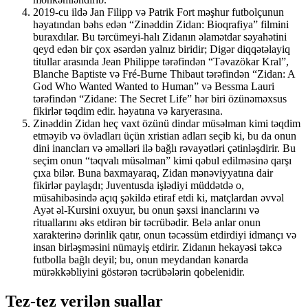
2019-cu ildə Jan Filipp və Patrik Fort məşhur futbolçunun
həyatından bəhs edən “Zinəddin Zidan: Bioqrafiya” filmini
buraxdılar. Bu tərcümeyi-halı Zidanın əlamətdar səyahətini
qeyd edən bir çox əsərdən yalnız biridir; Digər diqqətəlayiq
titullar arasında Jean Philippe tərəfindən “Təvazökar Kral”,
Blanche Baptiste və Fré-Burne Thibaut tərəfindən “Zidan: A
God Who Wanted Wanted to Human” və Bessma Lauri
tərəfindən “Zidane: The Secret Life” hər biri özünəməxsus
fikirlər təqdim edir. həyatına və karyerasına.
Zinəddin Zidan heç vaxt özünü dindar müsəlman kimi təqdim
etməyib və övladları üçün xristian adları seçib ki, bu da onun
dini inancları və əməlləri ilə bağlı rəvayətləri çətinləşdirir. Bu
seçim onun “təqvalı müsəlman” kimi qəbul edilməsinə qarşı
çıxa bilər. Buna baxmayaraq, Zidan mənəviyyatına dair
fikirlər paylaşdı; Juventusda işlədiyi müddətdə o,
müsahibəsində açıq şəkildə etiraf etdi ki, matçlardan əvvəl
Ayət əl-Kursini oxuyur, bu onun şəxsi inanclarını və
rituallarını əks etdirən bir təcrübədir. Belə anlar onun
xarakterinə dərinlik qatır, onun təcəssüm etdirdiyi idmançı və
insan birləşməsini nümayiş etdirir. Zidanın hekayəsi təkcə
futbolla bağlı deyil; bu, onun meydandan kənarda
mürəkkəbliyini göstərən təcrübələrin qobelenidir.
Tez-tez verilən suallar