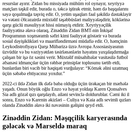
resurslar ayırır. Zidan bu missiyada mühüm rol oynayır, xeyriyyə
matçları təşkil edir, burada o, təkcə iştirak etmir, həm də başqalarını
səyə qoşulmağa təşviq edir. O, yetim uşaqları fəal şəkildə dəstəkləyir
və vətəni Əlcəzairdə müxtəlif təşəbbüsləri maliyyələşdirir, köklərinə
qarşı güclü məsuliyyət hissi nümayiş etdirir. Xeyriyyəçilik
fəaliyyətinə əlavə olaraq, Zinəddin Zidan BMT-nin İnkişaf
Proqramının xoşməramlı səfiri kimi fəaliyyət göstərir və burada
sosial dəyişiklikləri və maarifləndirməni müdafiə edir. O, həmçinin
Leykodistrofiyaya Qarşı Mübarizə üzrə Avropa Assosiasiyasının
üzvüdür və bu vəziyyətdən təsirlənənlərin həyatını yaxşılaşdırmağa
çalışan bir işə öz səsini verir. Müxtəlif müsahibələr vasitəsilə futbol
əfsanəsi idmançılar üçün rəhbər prinsiplər toplusunu tərtib etdi,
bunlardan biri vacib bir həqiqəti vurğulayır: “Kömək əlini uzatmaq
üçün səbəbə ehtiyacınız yoxdur.”
2022-ci ildə Zidan ilk dəfə baba olduğu üçün ürəkaçan bir mərhələ
yaşadı. Onun böyük oğlu Enzo və həyat yoldaşı Karen Qonsalves
Sia adlı gözəl qızı qarşılayıb, ailəni sevinclə doldurublar. Cəmi iki il
sonra, Enzo və Karenin əkizləri – Culiya və Kaia adlı sevimli qızları
olanda Zinəddin əlavə iki nəvəsinin gəlişini qeyd etdi.
Zinəddin Zidan: Məşqçilik karyerasında
gələcək və Marseldə maraq