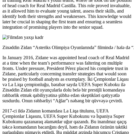
in training Real Madrid’s youth teams, where he took on the position
of head coach for Real Madrid Castilla. This role proved invaluable,
as it allowed him to evaluate young talent, assess their skills, and
identify both their strengths and weaknesses. This knowledge would
later be crucial in shaping the first team and ensuring a seamless
integration of promising players into the senior squad.
Zinəddin Zidan “Asteriks Olimpiya Oyunlarında” filmində / hələ də 
In January 2016, Zidane was appointed head coach of Real Madrid
at a time when the team’s performance was faltering on multiple
fronts. Under pressure, President Pérez placed his complete trust in
Zidane, particularly concerning transfer strategies that would soon
be praised by football analysts as exemplary. İki Çempionlar Liqası
və La Liqa çempionluğu, bərabər sayda UEFA Super Kuboku ilə
Zinəddin Zidan elit oyunçularla dolu belə bir prestijli komandaya
rəhbərlik etmək qabiliyyətinə şübhə edən skeptikləri qətiyyətlə
susdurdu. Onun rəhbərliyi “Ağlar”ı nəhəng bir qüvvəyə çevirdi.
2017-ci ildə Zidanın komandası La Liqa titulunu, UEFA
Çempionlar Liqasını, UEFA Super Kubokunu və İspaniya Super
Kubokunu qazanaraq əlamətdar uğur qazandı. Bu inanılmaz qaçış
təkcə komandanın bacarığını deyil, həm də Zidanın özünün taktiki
parlaqlığını nümayiş etdirdi. Bu müddət ərzində hücumçu Cristiano