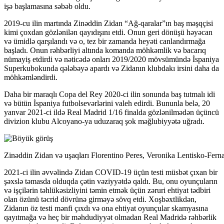
işə başlamasına səbəb oldu.
2019-cu ilin martında Zinəddin Zidan “Ağ-qaralar”ın baş məşqçisi
kimi çoxdan gözlənilən qayıdışını etdi. Onun geri dönüşü həyəcan
və ümidlə qarşılandı və o, tez bir zamanda heyəti canlandırmağa
başladı. Onun rəhbərliyi altında komanda möhkəmlik və bacarıq
nümayiş etdirdi və nəticədə onları 2019/2020 mövsümündə İspaniya
Superkubokunda qələbəyə apardı və Zidanın klubdakı irsini daha da
möhkəmləndirdi.
Daha bir maraqlı Copa del Rey 2020-ci ilin sonunda baş tutmalı idi
və bütün İspaniya futbolsevərlərini valeh edirdi. Bununla belə, 20
yanvar 2021-ci ildə Real Madrid 1/16 finalda gözlənilmədən üçüncü
divizion klubu Alcoyano-ya uduzaraq şok məğlubiyyətə uğradı.
Zinəddin Zidan və uşaqları Florentino Peres, Veronika Lentisko-Ferna
2021-ci ilin əvvəlində Zidan COVID-19 üçün testi müsbət çıxan bir
şəxslə təmasda olduqda çətin vəziyyətdə qaldı. Bu, onu oyunçuların
və işçilərin təhlükəsizliyini təmin etmək üçün zəruri ehtiyat tədbiri
olan özünü təcrid dövrünə girməyə sövq etdi. Xoşbəxtlikdən,
Zidanın öz testi mənfi çıxdı və ona ehtiyat oyunçular skamyasına
qayıtmağa və heç bir məhdudiyyət olmadan Real Madridə rəhbərlik