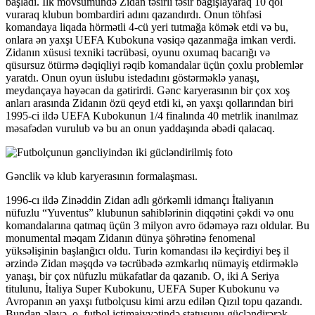
başladı. İlk mövsümündə Zidan təsirli təsir bağışlayaraq 10 qol
vuraraq klubun bombardiri adını qazandırdı. Onun töhfəsi
komandaya liqada hörmətli 4-cü yeri tutmağa kömək etdi və bu,
onlara ən yaxşı UEFA Kubokuna vəsiqə qazanmağa imkan verdi.
Zidanın xüsusi texniki təcrübəsi, oyunu oxumaq bacarığı və
qüsursuz ötürmə dəqiqliyi rəqib komandalar üçün çoxlu problemlər
yaratdı. Onun oyun üslubu istedadını göstərməklə yanaşı,
meydançaya həyəcan da gətirirdi. Gənc karyerasının bir çox xoş
anları arasında Zidanın özü qeyd etdi ki, ən yaxşı qollarından biri
1995-ci ildə UEFA Kubokunun 1/4 finalında 40 metrlik inanılmaz
məsafədən vurulub və bu an onun yaddaşında əbədi qalacaq.
Gənclik və klub karyerasının formalaşması.
1996-cı ildə Zinəddin Zidan adlı görkəmli idmançı İtaliyanın
nüfuzlu “Yuventus” klubunun sahiblərinin diqqətini çəkdi və onu
komandalarına qatmaq üçün 3 milyon avro ödəməyə razı oldular. Bu
monumental məqam Zidanın dünya şöhrətinə fenomenal
yüksəlişinin başlanğıcı oldu. Turin komandası ilə keçirdiyi beş il
ərzində Zidan məşqdə və təcrübədə əzmkarlıq nümayiş etdirməklə
yanaşı, bir çox nüfuzlu mükafatlar da qazanıb. O, iki A Seriya
titulunu, İtaliya Super Kubokunu, UEFA Super Kubokunu və
Avropanın ən yaxşı futbolçusu kimi arzu edilən Qızıl topu qazandı.
Bundan əlavə, o, futbol ictimaiyyətində statusunu gücləndirərək,