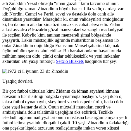
adı Zinəddin Yezid olmaqla “iman gözəli” kimi tərcümə olunur.
Doğulduğu zaman Zinəddinin böyük bacısı Lila və üç qardaşı var
idi: Nordin, Camel və Fərid, sevgi və dəstəklə dolu canlı ailə
dinamikası yaratdılar. Maraqlıdır ki, onun valideynləri əmioğludur
ki, bu da onun ailə tarixinə özünəməxsus cəhət əlavə edir. Zidan
ailəsi əvvəlcə Əlcəzairin gözəl mənzərələri və zəngin mədəniyyəti
ilə seçilən Kabylie kimi tanınan mənzərəli şimal bölgəsində
yaşayırdı. Lakin müstəqillik uğrunda müharibənin başlaması ilə
onlar Zinəddinin doğulduğu Fransanın Marsel şəhərinə köçmək
üçün mühüm qərar qəbul etdilər. Bu hərəkət onların həyatlarında
mühüm məqam oldu, çünki onlar təhlükəsizlik və yeni imkanlar
axtardılar. Ən yaxşı futbolçu
Serxio Buskets
haqqında hər şey!
Uşaqlıq dövrləri.
Bir çox futbol ulduzları kimi Zidanın da idman səyahəti idmana
həvəsinin hər il artdığı bölgədə oynamaqla başlayıb. Uşaq ikən o,
təkcə futbol oynamayıb, skeytbord və velosiped sürüb, hətta cüdo
üzrə yaşıl kəmər də alıb. Onun müxtəlif maraqları enerji və
ambisiyalarla dolu təlatümlü uşaqlığını əks etdirirdi. Tezliklə
istedadlı oğlanın nailiyyətləri onun müstəsna bacarığını tanıyan yerli
futbol ictimaiyyətinin diqqətini çəkdi. 10 yaşlı Zinəddinin fədakarlığı
ona peşəkar liqada arzusunu reallaşdırmağa imkan verən xüsusi