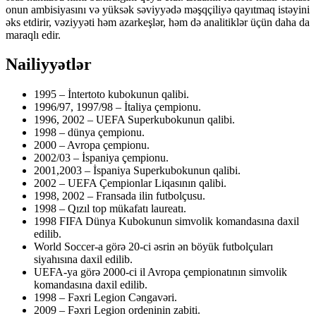
onun ambisiyasını və yüksək səviyyədə məşqçiliyə qayıtmaq istəyini
əks etdirir, vəziyyəti həm azarkeşlər, həm də analitiklər üçün daha da
maraqlı edir.
Nailiyyətlər
1995 – İntertoto kubokunun qalibi.
1996/97, 1997/98 – İtaliya çempionu.
1996, 2002 – UEFA Superkubokunun qalibi.
1998 – dünya çempionu.
2000 – Avropa çempionu.
2002/03 – İspaniya çempionu.
2001,2003 – İspaniya Superkubokunun qalibi.
2002 – UEFA Çempionlar Liqasının qalibi.
1998, 2002 – Fransada ilin futbolçusu.
1998 – Qızıl top mükafatı laureatı.
1998 FIFA Dünya Kubokunun simvolik komandasına daxil
edilib.
World Soccer-a görə 20-ci əsrin ən böyük futbolçuları
siyahısına daxil edilib.
UEFA-ya görə 2000-ci il Avropa çempionatının simvolik
komandasına daxil edilib.
1998 – Fəxri Legion Cəngavəri.
2009 – Fəxri Legion ordeninin zabiti.