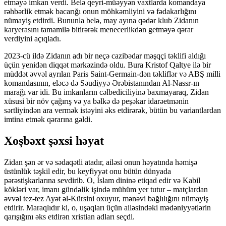
etməyə imkan verdi. Belə qeyri-müəyyən vaxtlarda komandaya
rəhbərlik etmək bacarığı onun möhkəmliyini və fədakarlığını
nümayiş etdirdi. Bununla belə, may ayına qədər klub Zidanın
karyerasını tamamilə bitirərək menecerlikdən getməyə qərar
verdiyini açıqladı.
2023-cü ildə Zidanın adı bir neçə cazibədar məşqçi təklifi aldığı
üçün yenidən diqqət mərkəzində oldu. Bura Kristof Qaltye ilə bir
müddət əvvəl ayrılan Paris Saint-Germain-dən təkliflər və ABŞ milli
komandasının, eləcə də Səudiyyə Ərəbistanından Al-Nassr-ın
marağı var idi. Bu imkanların cəlbediciliyinə baxmayaraq, Zidan
xüsusi bir növ çağırış və ya bəlkə də peşəkar idarəetmənin
sərtliyindən ara vermək istəyini əks etdirərək, bütün bu variantlardan
imtina etmək qərarına gəldi.
Xoşbəxt şəxsi həyat
Zidan şən ər və sədaqətli atadır, ailəsi onun həyatında həmişə
üstünlük təşkil edir, bu keyfiyyət onu bütün dünyada
pərəstişkarlarına sevdirib. O, İslam dininə etiqad edir və Kabil
kökləri var, imanı gündəlik işində mühüm yer tutur – matçlardan
əvvəl tez-tez Ayət əl-Kürsini oxuyur, mənəvi bağlılığını nümayiş
etdirir. Maraqlıdır ki, o, uşaqları üçün ailəsindəki mədəniyyətlərin
qarışığını əks etdirən xristian adları seçdi.