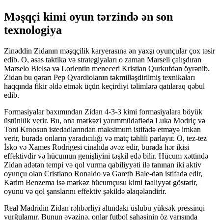
Məşqçi kimi oyun tərzində ən son
texnologiya
Zinəddin Zidanın məşqçilik karyerasına ən yaxşı oyunçular çox təsir
edib. O, əsas taktika və strategiyaları o zaman Marseli çalışdıran
Marselo Bielsa və Lorientin meneceri Kristian Qurkufdan öyrənib.
Zidan bu qərarı Pep Qvardiolanın təkmilləşdirilmiş texnikaları
haqqında fikir əldə etmək üçün keçirdiyi təlimlərə qatılaraq qəbul
edib.
Formasiyalar baxımından Zidan 4-3-3 kimi formasiyalara böyük
üstünlük verir. Bu, ona mərkəzi yarımmüdafiədə Luka Modriç və
Toni Kroosun istedadlarından maksimum istifadə etməyə imkan
verir, burada onların yaradıcılığı və matç təhlili parlayır. O, tez-tez
İsko və Xames Rodrigesi cinahda əvəz edir, burada hər ikisi
effektivdir və hücumun genişliyini təşkil edə bilir. Hücum xəttində
Zidan adətən tempi və qol vurma qabiliyyəti ilə tanınan iki aktiv
oyunçu olan Cristiano Ronaldo və Gareth Bale-dən istifadə edir,
Kərim Benzema isə mərkəz hücumçusu kimi fəaliyyət göstərir,
oyunu və qol şanslarını effektiv şəkildə əlaqələndirir.
Real Madridin Zidan rəhbərliyi altındakı üslubu yüksək pressinqi
vurğulamır. Bunun əvəzinə, onlar futbol sahəsinin öz yarısında