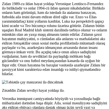
Zidan 1989-cu ildən həyat yoldaşı Veronique Lentiisco-Fernandez
ilə birlikdədir və onlar 1994-cü ildən qanuni nikahdadırlar. Birlikdə
onların həm görünüşü, həm də istedadı ilə atalarına bənzəyən,
futbolda ailə irsini davam etdirən dörd oğlu var. Enzo və Elias
yarımmüdafiəçi kimi yollarını kəsiblər, Luka isə perspektivli qapıçı
kimi ucadır və Teo hücumçu rolunu üzərinə götürür. Zidanın bütün
uşaqları Real Madrid klub sistemi daxilində tərbiyə olunur və onların
mümkün olan ən yaxşı məşq almasını təmin edirlər. Zidanın şəxsi
həyatının mahiyyətini, o cümlədən ailə anlarını və mərhələlərini əks
etdirən fotoşəkillər onun sosial media profillərində mütəmadi olaraq
paylaşılır və bu, azarkeşlərə idmançının arxasında duran insanı
görməyə imkan verir. Bu açıqlıq təkcə onun ailəyə sadiqliyini
vurğulamır, həm də sevdikləri ilə paylaşdığı möhkəm bağı
gücləndirir və onu futbol meydançasından kənarda da uyğun bir
fiqur edir. Onun həyatına bu baxışlar vasitəsilə azarkeşlər Zidanı bir
şəxsiyyət kimi xarakterizə edən insanlığı və istiliyi qiymətləndirə
bilərlər.
Zinəddin Zidan sevdiyi həyat yoldaşı ilə.
Veronika immiqrant cəmiyyətində böyüyüb və yoxsulluqla bağlı
mübarizələri dərindən başa düşür. Ailə, sosial məsuliyyətə sadiqliyini
əks etdirən ehtiyacı olanlara dəstək olmaq üçün xeyli vaxt və