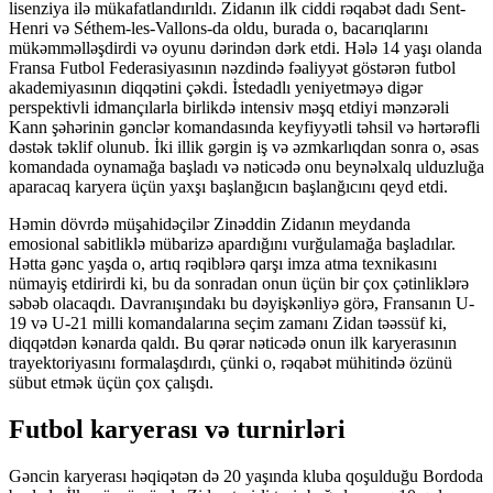
lisenziya ilə mükafatlandırıldı. Zidanın ilk ciddi rəqabət dadı Sent-
Henri və Séthem-les-Vallons-da oldu, burada o, bacarıqlarını
mükəmməlləşdirdi və oyunu dərindən dərk etdi. Hələ 14 yaşı olanda
Fransa Futbol Federasiyasının nəzdində fəaliyyət göstərən futbol
akademiyasının diqqətini çəkdi. İstedadlı yeniyetməyə digər
perspektivli idmançılarla birlikdə intensiv məşq etdiyi mənzərəli
Kann şəhərinin gənclər komandasında keyfiyyətli təhsil və hərtərəfli
dəstək təklif olunub. İki illik gərgin iş və əzmkarlıqdan sonra o, əsas
komandada oynamağa başladı və nəticədə onu beynəlxalq ulduzluğa
aparacaq karyera üçün yaxşı başlanğıcın başlanğıcını qeyd etdi.
Həmin dövrdə müşahidəçilər Zinəddin Zidanın meydanda
emosional sabitliklə mübarizə apardığını vurğulamağa başladılar.
Hətta gənc yaşda o, artıq rəqiblərə qarşı imza atma texnikasını
nümayiş etdirirdi ki, bu da sonradan onun üçün bir çox çətinliklərə
səbəb olacaqdı. Davranışındakı bu dəyişkənliyə görə, Fransanın U-
19 və U-21 milli komandalarına seçim zamanı Zidan təəssüf ki,
diqqətdən kənarda qaldı. Bu qərar nəticədə onun ilk karyerasının
trayektoriyasını formalaşdırdı, çünki o, rəqabət mühitində özünü
sübut etmək üçün çox çalışdı.
Futbol karyerası və turnirləri
Gəncin karyerası həqiqətən də 20 yaşında kluba qoşulduğu Bordoda