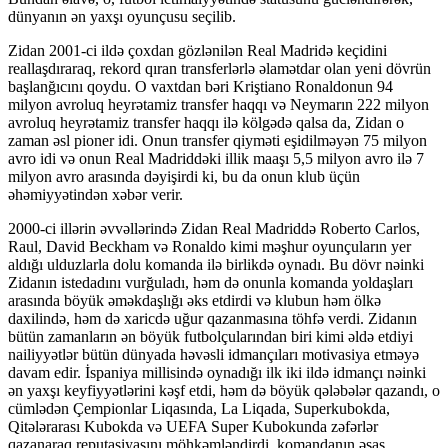
dünyanın ən yaxşı oyunçusu seçilib.
Zidan 2001-ci ildə çoxdan gözlənilən Real Madridə keçidini
reallaşdıraraq, rekord qıran transferlərlə əlamətdar olan yeni dövrün
başlanğıcını qoydu. O vaxtdan bəri Kriştiano Ronaldonun 94
milyon avroluq heyrətamiz transfer haqqı və Neymarın 222 milyon
avroluq heyrətamiz transfer haqqı ilə kölgədə qalsa da, Zidan o
zaman əsl pioner idi. Onun transfer qiyməti eşidilməyən 75 milyon
avro idi və onun Real Madriddəki illik maaşı 5,5 milyon avro ilə 7
milyon avro arasında dəyişirdi ki, bu da onun klub üçün
əhəmiyyətindən xəbər verir.
2000-ci illərin əvvəllərində Zidan Real Madriddə Roberto Carlos,
Raul, David Beckham və Ronaldo kimi məşhur oyunçuların yer
aldığı ulduzlarla dolu komanda ilə birlikdə oynadı. Bu dövr nəinki
Zidanın istedadını vurğuladı, həm də onunla komanda yoldaşları
arasında böyük əməkdaşlığı əks etdirdi və klubun həm ölkə
daxilində, həm də xaricdə uğur qazanmasına töhfə verdi. Zidanın
bütün zamanların ən böyük futbolçularından biri kimi əldə etdiyi
nailiyyətlər bütün dünyada həvəsli idmançıları motivasiya etməyə
davam edir. İspaniya millisində oynadığı ilk iki ildə idmançı nəinki
ən yaxşı keyfiyyətlərini kəşf etdi, həm də böyük qələbələr qazandı, o
cümlədən Çempionlar Liqasında, La Liqada, Superkubokda,
Qitələrarası Kubokda və UEFA Super Kubokunda zəfərlər
qazanaraq reputasiyasını möhkəmləndirdi. komandanın əsas