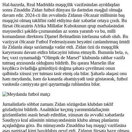
Hal-hazırda, Real Madriddə məşqçilik vəzifəsindən ayrıldıqdan
sonra Zinəddin Zidan futbol dünyası ilə dərindən məşğul olmağa
davam edir. 2024-cü ilin əvvəlində Zidanın Əlcəzair millisinin baş
məşqçisi olmaq təklifini rədd etdiyinə dair xəbərlər ortaya çıxdı. Bu
fürsət Əlcəzairin Afrika Millətlər Kubokunun qrup mərhələsindən
məyusedici şəkildə çıxmasından az sonra yaranıb və bu, milli
komandanın direktoru Djamel Belmadinin istefasına səbəb olub. Bu
vəziyyət Əlcəzair Futbol Federasiyasını heyətini canlandırmaq ümidi
ilə Zidanla əlaqə saxlamağa vadar etdi. Zidan özü də məşqçilik
karyerasını davam etdirə biləcəyini istisna etməyib. Bununla belə, o,
heç vaxt oynamadığı “Olimpik de Marsel” klubunda rəhbər vəzifə
tutmaq arzusunda olduğunu bildirib. Bu qərara Marselin illər
keçdikcə övladlığa götürdüyü doğma şəhərə çevrilməsi onun
qəlbində xüsusi yer tutması təsir etmiş ola bilər. Şəhərlə əlaqəsi onu
həm meydanda, həm də kənarda əhəmiyyətli təsir göstərərək, futbol
vasitəsilə cəmiyyətə geri qaytarmağa ruhlandıra bilər.
Jurnalistlərlə söhbət zamanı Zidan sözügedən klubdan təklif
gözlədiyini bildirib. Analitiklər keçmiş yarımmüdafiəçinin
gözləntilərini əsaslı hesab edirdilər, xüsusən də əvvəlki xəbərlərdə
Səudiyyə kral ailəsinin nümayəndəsinin klubu almaq planlarını
açıqladığına görə. Bu nümayəndə Zinəddinə baş məşqçi vəzifəsinə
əsas namizəd kimi baxıldığını qeyd etdi. Zidanın fürsətə hazır olması