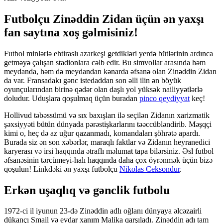
Futbolçu Zinəddin Zidan üçün ən yaxşı
fan saytına xoş gəlmisiniz!
Futbol minlərlə ehtiraslı azarkeşi getdikləri yerdə bütlərinin ardınca
getməyə çalışan stadionlara cəlb edir. Bu simvollar arasında həm
meydanda, həm də meydandan kənarda əfsanə olan Zinəddin Zidan
da var. Fransadakı gənc istedaddan son əlli ilin ən böyük
oyunçularından birinə qədər olan daşlı yol yüksək nailiyyətlərlə
doludur. Uduşlara qoşulmaq üçün buradan
pinco qeydiyyat
keç!
Hollivud təbəssümü və sıx baxışları ilə seçilən Zidanın xarizmatik
şəxsiyyəti bütün dünyada pərəstişkarlarını təəccübləndirib. Məşqçi
kimi o, heç də az uğur qazanmadı, komandaları şöhrətə apardı.
Burada siz ən son xəbərlər, maraqlı faktlar və Zidanın heyranedici
karyerası və irsi haqqında ətraflı məlumat tapa bilərsiniz. Əsl futbol
əfsanəsinin tərcümeyi-halı haqqında daha çox öyrənmək üçün bizə
qoşulun! Linkdəki ən yaxşı futbolçu
Nikolas Ceksondur
.
Erkən uşaqlıq və gənclik futbolu
1972-ci il iyunun 23-də Zinəddin adlı oğlanı dünyaya əlcəzairli
dükançı Smail və evdar xanım Malika qarşıladı. Zinəddin adı tam