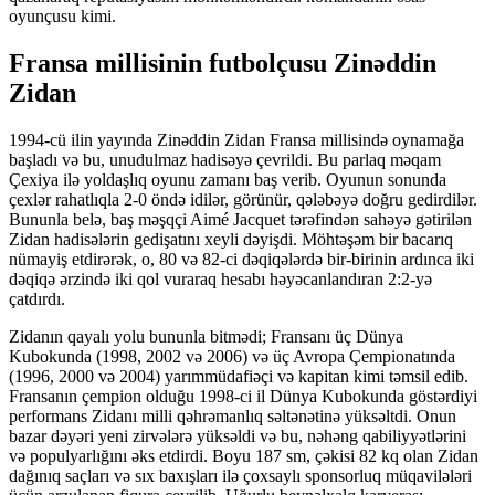
oyunçusu kimi.
Fransa millisinin futbolçusu Zinəddin
Zidan
1994-cü ilin yayında Zinəddin Zidan Fransa millisində oynamağa
başladı və bu, unudulmaz hadisəyə çevrildi. Bu parlaq məqam
Çexiya ilə yoldaşlıq oyunu zamanı baş verib. Oyunun sonunda
çexlər rahatlıqla 2-0 öndə idilər, görünür, qələbəyə doğru gedirdilər.
Bununla belə, baş məşqçi Aimé Jacquet tərəfindən sahəyə gətirilən
Zidan hadisələrin gedişatını xeyli dəyişdi. Möhtəşəm bir bacarıq
nümayiş etdirərək, o, 80 və 82-ci dəqiqələrdə bir-birinin ardınca iki
dəqiqə ərzində iki qol vuraraq hesabı həyəcanlandıran 2:2-yə
çatdırdı.
Zidanın qayalı yolu bununla bitmədi; Fransanı üç Dünya
Kubokunda (1998, 2002 və 2006) və üç Avropa Çempionatında
(1996, 2000 və 2004) yarımmüdafiəçi və kapitan kimi təmsil edib.
Fransanın çempion olduğu 1998-ci il Dünya Kubokunda göstərdiyi
performans Zidanı milli qəhrəmanlıq səltənətinə yüksəltdi. Onun
bazar dəyəri yeni zirvələrə yüksəldi və bu, nəhəng qabiliyyətlərini
və populyarlığını əks etdirdi. Boyu 187 sm, çəkisi 82 ​​kq olan Zidan
dağınıq saçları və sıx baxışları ilə çoxsaylı sponsorluq müqavilələri